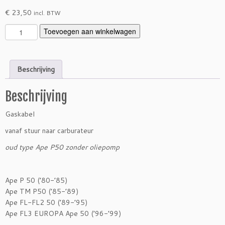
€
23,50
incl. BTW
G
Toevoegen aan winkelwagen
a
s
k
Beschrijving
a
b
Beschrijving
e
l
Gaskabel
s
t
vanaf stuur naar carburateur
u
oud type Ape P50 zonder oliepomp
u
r
/
Ape P 50 (’80-’85)
c
Ape TM P50 (’85-’89)
a
Ape FL-FL2 50 (’89-’95)
r
Ape FL3 EUROPA Ape 50 (’96-’99)
b