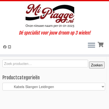
Ga
Dé specialist voor jouw droom op 3 wielen!
naar
Home
»
Onderdelen / accessoires
»
Ape 50
»
Ape P50 oud type
inhoud
met 1 koplamp
»
Kabels Slangen Leidingen
»
Gaskabel stuur /
carburateur Ape P50
Zoeken
Zoeken
Zoeken
naar:
Productcategorieën