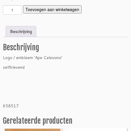
L
Toevoegen aan winkelwagen
o
g
o
Beschrijving
/
e
Beschrijving
m
b
Logo / embleem ‘Ape Calessino’
l
e
zelfklevend
e
m
'A
p
e
C
658517
a
l
Gerelateerde producten
e
s