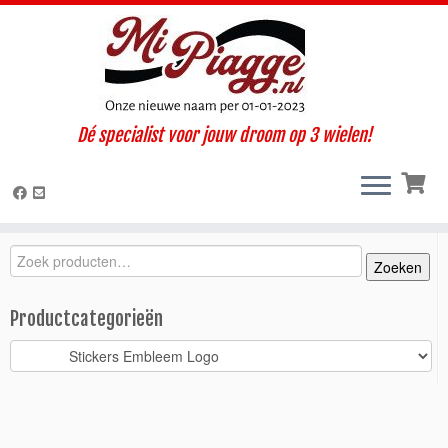
Ga
Dé specialist voor jouw droom op 3 wielen!
naar
Home
»
Onderdelen / accessoires
»
Ape Calessino
»
Calessino 200
inhoud
E4 (2019-2022)
»
Carrosserie
»
Stickers Embleem Logo
»
Logo /
embleem ‘Ape Calessino’
Zoeken
Zoeken
Zoeken
naar:
Productcategorieën