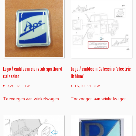
s
i
n
o'
a
a
n
t
a
l
Logo / embleem sierstuk spatbord
Logo / embleem Calessino ‘electric
Calessino
lithium’
€
9,20
€
18,10
incl. BTW
incl. BTW
Toevoegen aan winkelwagen
Toevoegen aan winkelwagen