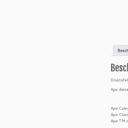
Besch
Besc
Druktafel
Ape diese
Ape Cale
Ape Clas
Ape TM d