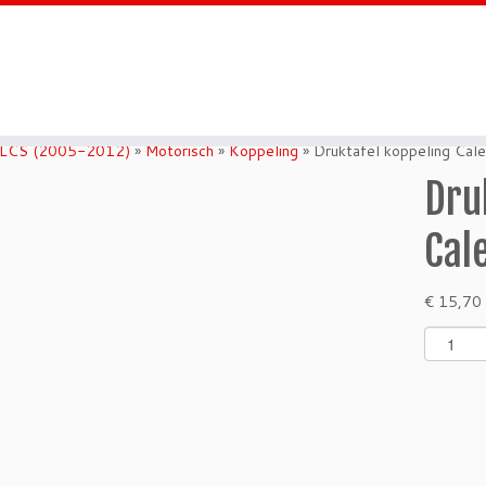
 LCS (2005-2012)
»
Motorisch
»
Koppeling
»
Druktafel koppeling Cale
Dru
Cal
€
15,70
D
r
u
k
t
a
f