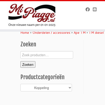
Ga
naar
Home
»
Onderdelen / accessoires
»
Ape TM
»
TM diesel
inhoud
Zoeken
Zoeken
naar:
Zoeken
Productcategorieën