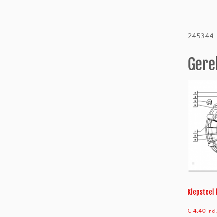
245344
Gere
Klepsteel
€
4,40
inc