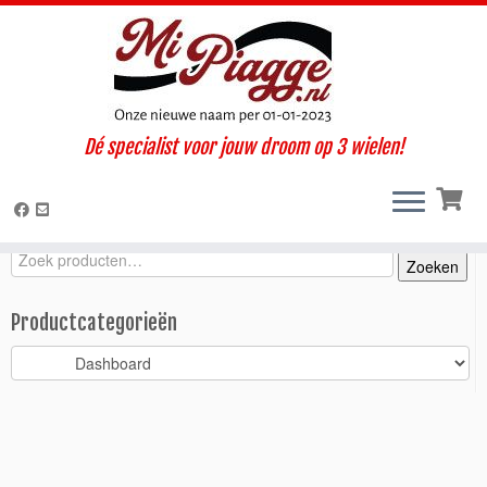
Ga
Dé specialist voor jouw droom op 3 wielen!
naar
Home
»
Onderdelen / accessoires
»
Ape 50
»
Ape 50 (2009-
inhoud
2018)
»
Interieur / Cabine
»
Dashboard
»
Digitaal tijdklokje Ape 50
Zoeken
Zoeken
Zoeken
naar:
Productcategorieën