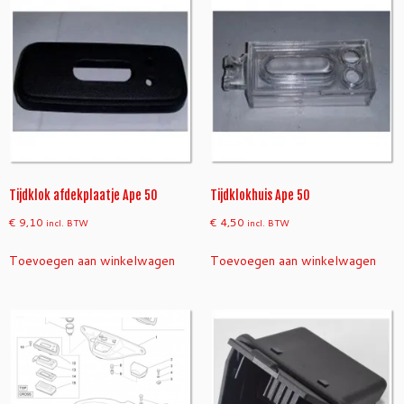
5
0
a
a
n
t
a
l
Tijdklok afdekplaatje Ape 50
Tijdklokhuis Ape 50
€
9,10
€
4,50
incl. BTW
incl. BTW
Toevoegen aan winkelwagen
Toevoegen aan winkelwagen