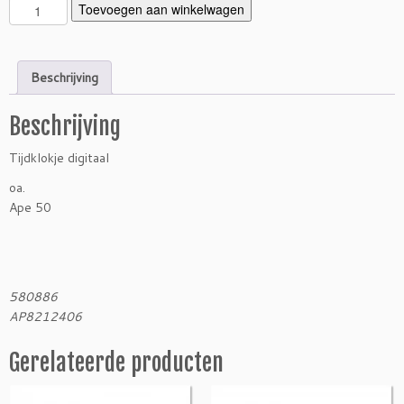
D
Toevoegen aan winkelwagen
i
g
i
Beschrijving
t
a
Beschrijving
a
l
Tijdklokje digitaal
t
i
oa.
j
Ape 50
d
k
l
o
580886
k
AP8212406
j
e
Gerelateerde producten
A
p
e