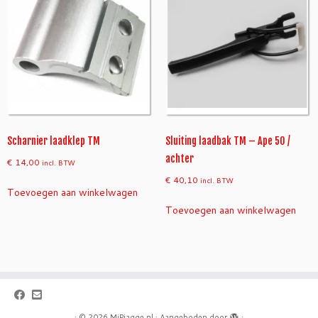
Scharnier laadklep TM
Sluiting laadbak TM – Ape 50 /
achter
€
14,00
incl. BTW
€
40,10
incl. BTW
Toevoegen aan winkelwagen
Toevoegen aan winkelwagen
·
© 2026
MiPiagge.nl
·
Aangeboden door
·