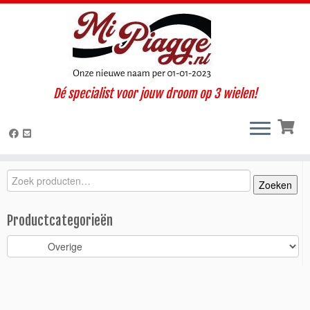
Ga
Dé specialist voor jouw droom op 3 wielen!
naar
Home
»
Onderdelen / accessoires
»
Ape TM
»
TM diesel LCS
inhoud
(2005-2012)
»
Interieur / Cabine
»
Overige
»
Deurslot TM
scooterstuur / rechts
Zoeken
Zoeken
Zoeken
naar:
Productcategorieën