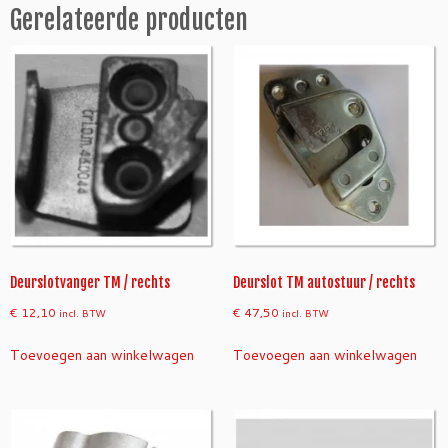
Gerelateerde producten
u
r
/
r
e
c
h
t
s
a
a
n
t
Deurslotvanger TM / rechts
Deurslot TM autostuur / rechts
a
€
12,10
€
47,50
incl. BTW
incl. BTW
l
Toevoegen aan winkelwagen
Toevoegen aan winkelwagen