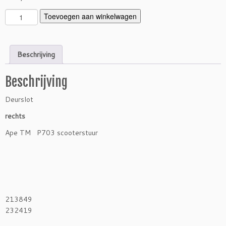
D
Toevoegen aan winkelwagen
e
u
r
Beschrijving
s
l
Beschrijving
o
t
Deurslot
T
M
rechts
s
Ape TM P703 scooterstuur
c
o
o
t
e
r
213849
s
232419
t
u