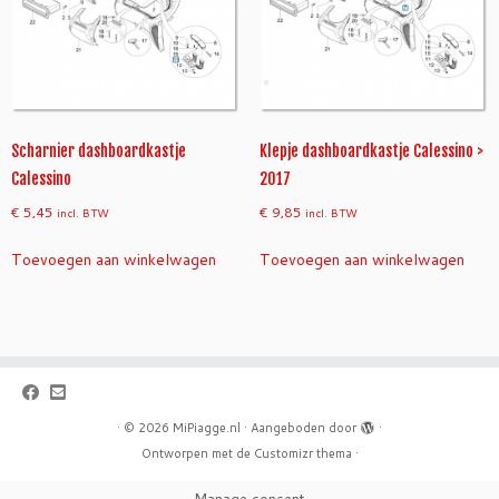
Scharnier dashboardkastje
Klepje dashboardkastje Calessino >
Calessino
2017
€
5,45
€
9,85
incl. BTW
incl. BTW
Toevoegen aan winkelwagen
Toevoegen aan winkelwagen
·
© 2026
MiPiagge.nl
·
Aangeboden door
·
Ontworpen met de
Customizr thema
·
Manage consent