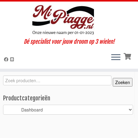
Ga
Dé specialist voor jouw droom op 3 wielen!
naar
Home
»
Onderdelen / accessoires
»
Ape Calessino
»
Calessino 200
inhoud
E4 (2017-2019)
»
Interieur / Cabine
»
Dashboard
»
Dashboard
Calessino 2017-2019
Zoeken
Zoeken
Zoeken
naar:
Productcategorieën