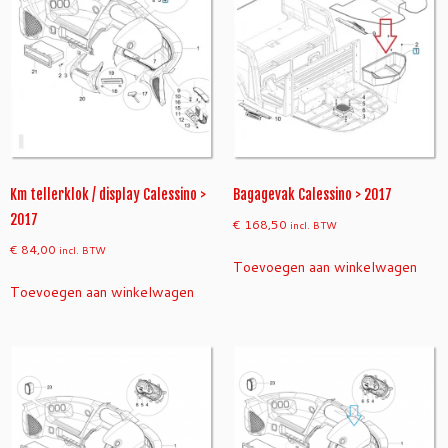
1
7
-
2
0
1
9
a
a
Km tellerklok / display Calessino >
Bagagevak Calessino > 2017
n
2017
€
168,50
incl. BTW
t
€
84,00
incl. BTW
a
Toevoegen aan winkelwagen
l
Toevoegen aan winkelwagen