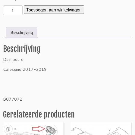
D
Toevoegen aan winkelwagen
a
s
h
Beschrijving
b
o
Beschrijving
a
r
Dashboard
d
C
Calessino 2017-2019
a
l
e
s
B077072
s
i
Gerelateerde producten
n
o
2
0