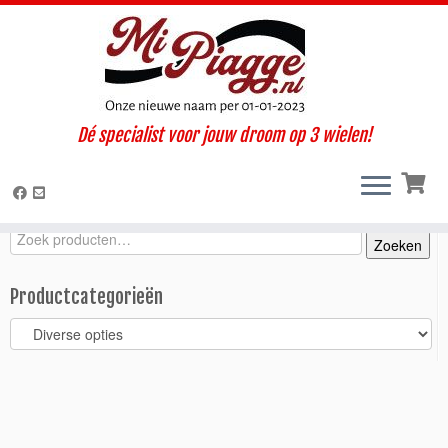
Ga
Dé specialist voor jouw droom op 3 wielen!
naar
Home
»
Ape specials & opties
»
Diverse opties
»
Dakdrager
inhoud
laadbak + hout
Zoeken
Zoeken
Zoeken
naar:
Productcategorieën