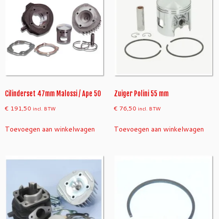
4
7
m
m
P
K
5
0
/
Cilinderset 47mm Malossi / Ape 50
Zuiger Polini 55 mm
P
€
191,50
€
76,50
incl. BTW
incl. BTW
K
X
Toevoegen aan winkelwagen
Toevoegen aan winkelwagen
L
a
a
n
t
a
l