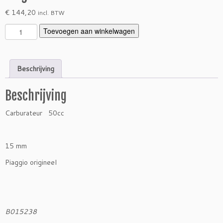
€
144,20
incl. BTW
C
Toevoegen aan winkelwagen
a
r
b
Beschrijving
u
r
Beschrijving
a
t
Carburateur 50cc
e
u
r
15 mm
A
p
Piaggio origineel
e
5
0
/
B015238
1