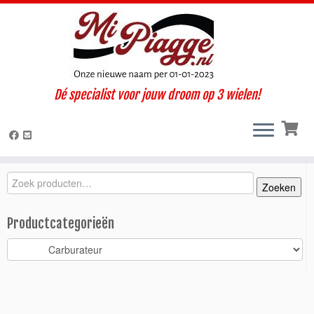
Ga
Dé specialist voor jouw droom op 3 wielen!
naar
Home
»
Onderdelen / accessoires
»
Ape 50
»
Ape 50 (1998-
inhoud
2008)
»
Motorisch
»
Carburateur
»
Carburateur Ape 50 / 15 mm
origineel
Zoeken
Zoeken
Zoeken
naar:
Productcategorieën