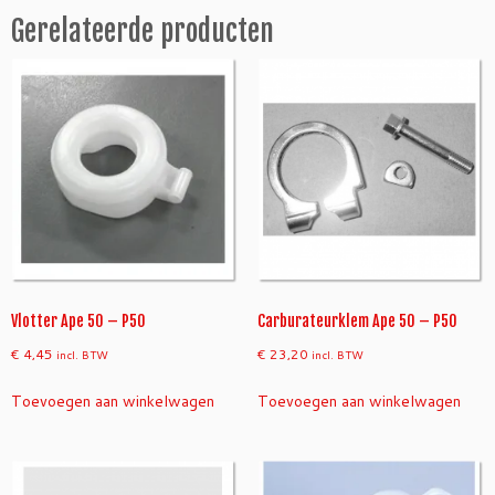
5
Gerelateerde producten
m
m
o
r
i
g
i
n
e
e
l
a
a
Vlotter Ape 50 – P50
Carburateurklem Ape 50 – P50
n
€
4,45
€
23,20
incl. BTW
incl. BTW
t
a
Toevoegen aan winkelwagen
Toevoegen aan winkelwagen
l