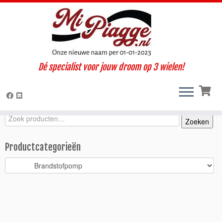
Ga
Dé specialist voor jouw droom op 3 wielen!
naar
Home
»
Onderdelen / accessoires
»
Ape TM
»
TM diesel (1997-
inhoud
2004)
»
Motorisch
»
Brandstofpomp
»
Verstuiverpomp TM diesel
Zoeken
Zoeken
Zoeken
naar:
Productcategorieën