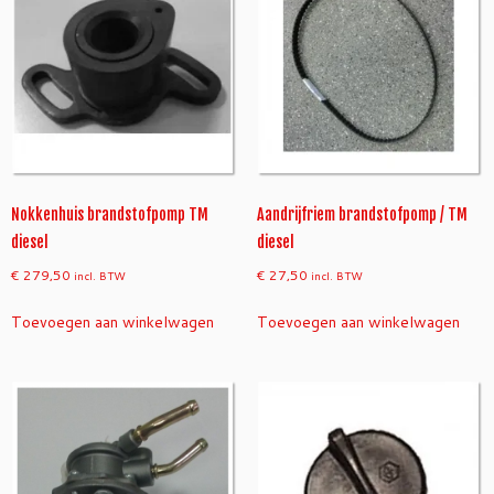
l
a
a
n
t
a
l
Nokkenhuis brandstofpomp TM
Aandrijfriem brandstofpomp / TM
diesel
diesel
€
279,50
€
27,50
incl. BTW
incl. BTW
Toevoegen aan winkelwagen
Toevoegen aan winkelwagen