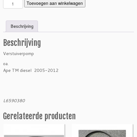
V
Toevoegen aan winkelwagen
e
r
s
Beschrijving
t
u
Beschrijving
i
v
Verstuiverpomp
e
r
oa.
p
Ape TM diesel 2005-2012
o
m
p
T
L6590380
M
d
Gerelateerde producten
i
e
s
e