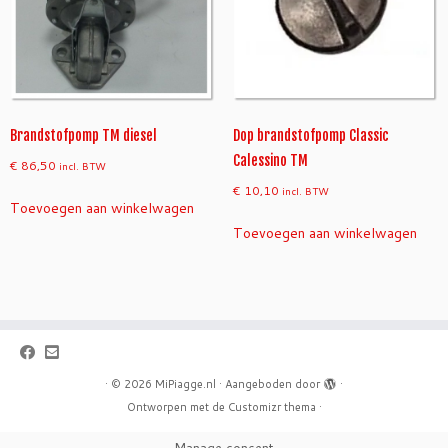
Brandstofpomp TM diesel
Dop brandstofpomp Classic
Calessino TM
€
86,50
incl. BTW
€
10,10
incl. BTW
Toevoegen aan winkelwagen
Toevoegen aan winkelwagen
·
© 2026
MiPiagge.nl
·
Aangeboden door
·
Ontworpen met de
Customizr thema
·
Manage consent