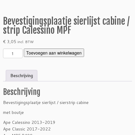
Bevestigingsplaatje sierlijst cabine /
strip Calessino MPF
€
3,05
incl. BTW
B
Toevoegen aan winkelwagen
e
v
e
Beschrijving
s
t
Beschrijving
i
g
Bevestigingsplaatje sierlijst / sierstrip cabine
i
n
met boutje
g
Ape Calessino 2013-2019
s
Ape Classic 2017-2022
p