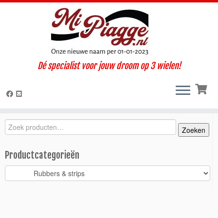
Ga
Dé specialist voor jouw droom op 3 wielen!
naar
Home
»
Onderdelen / accessoires
»
Ape Classic
»
Classic 400 E4
inhoud
(2017-2022)
»
Carrosserie
»
Rubbers & strips
»
Bevestigingsplaatje sierlijst cabine / strip Calessino MPF
Zoeken
Zoeken
Zoeken
naar:
Productcategorieën