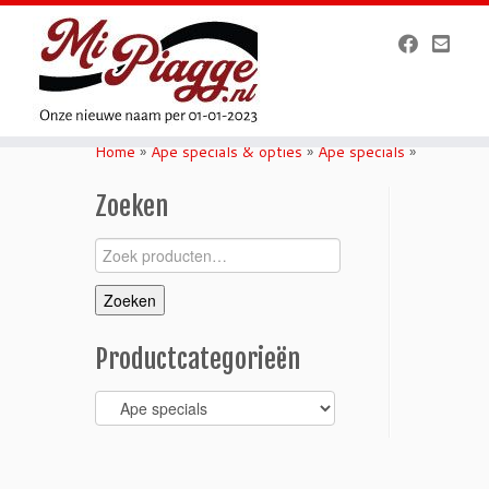
Ga
naar
Home
»
Ape specials & opties
»
Ape specials
»
inhoud
Zoeken
Zoeken
naar:
Zoeken
Productcategorieën