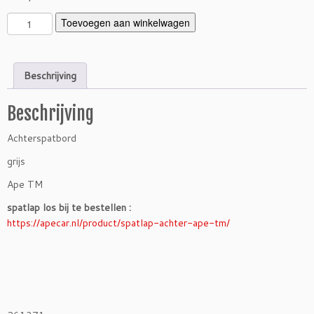
A
Toevoegen aan winkelwagen
c
h
t
Beschrijving
e
r
Beschrijving
s
p
Achterspatbord
a
t
grijs
b
Ape TM
o
r
spatlap los bij te bestellen :
d
https://apecar.nl/product/spatlap-achter-ape-tm/
g
r
i
j
s
/