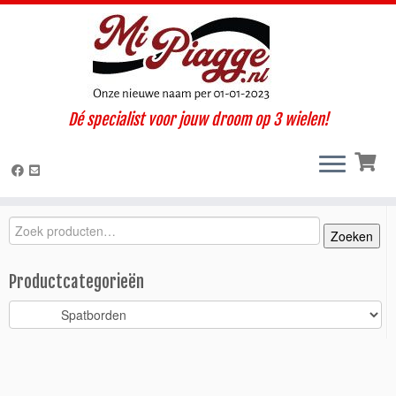
Ga
Dé specialist voor jouw droom op 3 wielen!
naar
Home
»
Onderdelen / accessoires
»
Ape TM
»
TM diesel LCS
inhoud
(2005-2012)
»
Carrosserie
»
Spatborden
»
Achterspatbord grijs /
TM
Zoeken
Zoeken
Zoeken
naar:
Productcategorieën