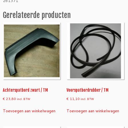
261371
T
M
Gerelateerde producten
a
a
n
t
a
l
Achterspatbord zwart / TM
Voorspatbordrubber / TM
€
23,80
€
11,10
incl. BTW
incl. BTW
Toevoegen aan winkelwagen
Toevoegen aan winkelwagen