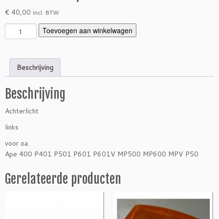
€
40,00
incl. BTW
A
Toevoegen aan winkelwagen
c
h
t
Beschrijving
e
r
Beschrijving
l
i
Achterlicht
c
h
links
t
voor oa.
P
Ape 400 P401 P501 P601 P601V MP500 MP600 MPV P50
5
0
Gerelateerde producten
1
P
6
0