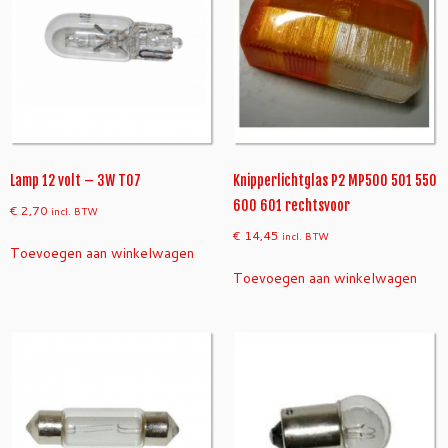
1
M
P
5
0
0
M
P
6
Lamp 12 volt – 3W T07
Knipperlichtglas P2 MP500 501 550
0
600 601 rechtsvoor
€
2,70
incl. BTW
0
€
14,45
incl. BTW
M
Toevoegen aan winkelwagen
P
Toevoegen aan winkelwagen
V
/
l
i
n
k
s
a