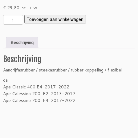
€
29,80
incl. BTW
A
Toevoegen aan winkelwagen
a
n
d
Beschrijving
r
i
Beschrijving
j
f
Aandrijfasrubber / steekasrubber / rubber koppeling / flexibel
a
s
oa.
r
Ape Classic 400 E4 2017-2022
u
Ape Calessino 200 E2 2013-2017
b
Ape Calessino 200 E4 2017-2022
b
e
r
C
l