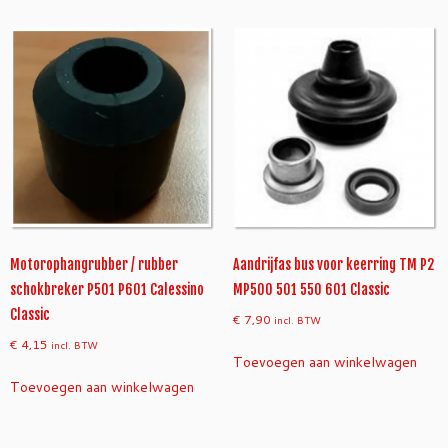
a
l
Motorophangrubber / rubber
Aandrijfas bus voor keerring TM P2
schokbreker P501 P601 Calessino
MP500 501 550 601 Classic
Classic
€
7,90
incl. BTW
€
4,15
incl. BTW
Toevoegen aan winkelwagen
Toevoegen aan winkelwagen