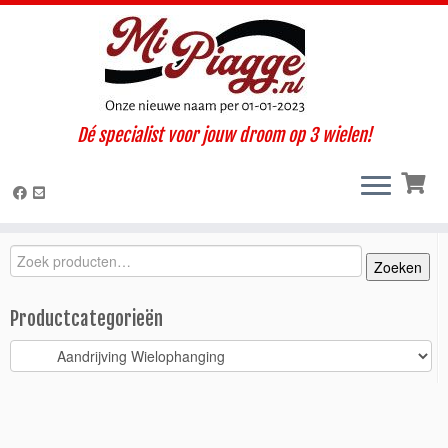
Ga
Dé specialist voor jouw droom op 3 wielen!
naar
Home
»
Onderdelen / accessoires
»
Ape Calessino
»
Calessino 200
inhoud
E4 (2019-2022)
»
Aandrijving Wielophanging
»
Aandrijfasrubber
Classic E4 – Calessino
Zoeken
Zoeken
Zoeken
naar:
Productcategorieën