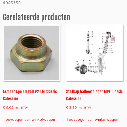
a
604535P
s
s
Gerelateerde producten
i
c
E
4
-
C
a
l
e
s
s
i
Asmoer Ape 50 P50 P2 TM Classic
Stofkap balhoofdlager MPF Classic
n
Calessino
Calessino
o
a
€
6,05
€
3,90
incl. BTW
incl. BTW
a
Toevoegen aan winkelwagen
Toevoegen aan winkelwagen
n
t