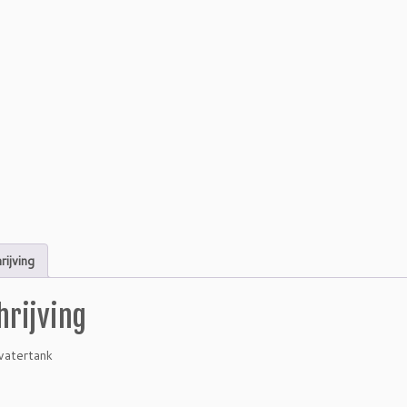
rijving
hrijving
watertank