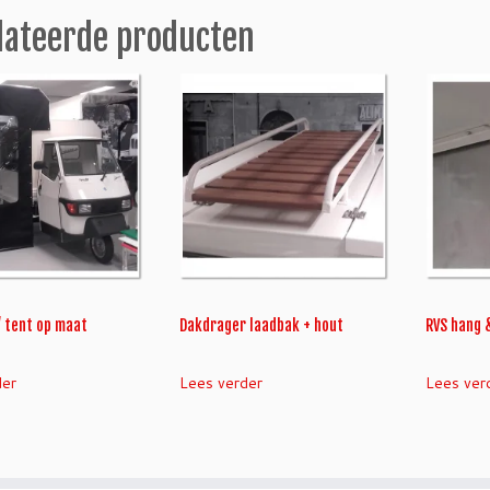
lateerde producten
/ tent op maat
Dakdrager laadbak + hout
RVS hang 
der
Lees verder
Lees ver