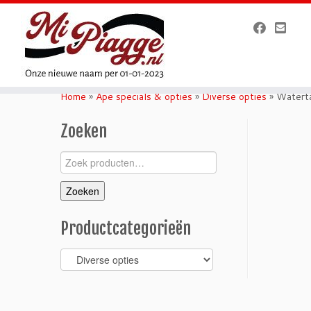
Ga
naar
Home
»
Ape specials & opties
»
Diverse opties
»
Waterta
inhoud
Zoeken
Zoeken
naar:
Zoeken
Productcategorieën