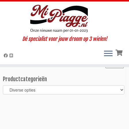
Ga
Dé specialist voor jouw droom op 3 wielen!
naar
Home
»
Ape specials & opties
»
Diverse opties
»
IJsverkoop
inhoud
Zoeken
Zoeken
Zoeken
naar:
Productcategorieën