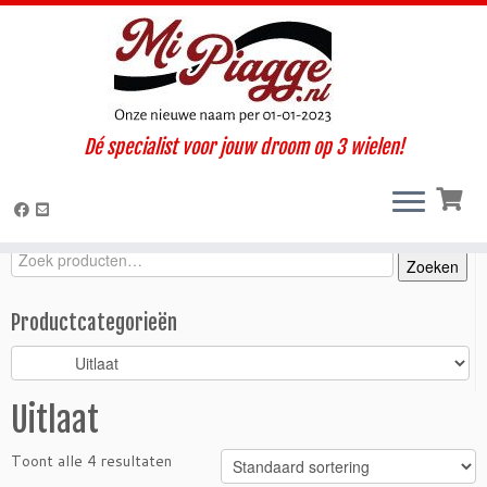
Ga
Dé specialist voor jouw droom op 3 wielen!
naar
Home
»
Onderdelen / accessoires
»
Ape TM
»
TM benzine (1997-
inhoud
1999)
»
Motorisch
»
Uitlaat
Zoeken
Zoeken
Zoeken
naar:
Productcategorieën
Uitlaat
Toont alle 4 resultaten