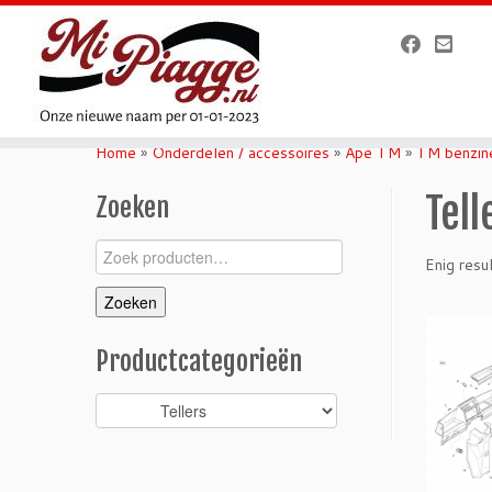
Ga
naar
Home
»
Onderdelen / accessoires
»
Ape TM
»
TM benzin
inhoud
Tell
Zoeken
Zoeken
Enig resu
naar:
Zoeken
Productcategorieën