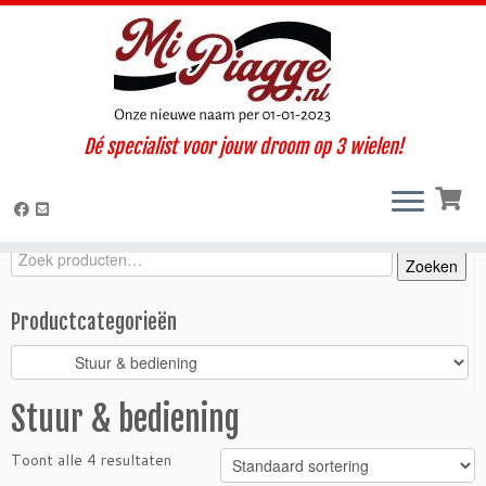
Ga
Dé specialist voor jouw droom op 3 wielen!
naar
Home
»
Onderdelen / accessoires
»
Ape TM
»
TM benzine (2008-
inhoud
2016)
»
Interieur / Cabine
»
Stuur & bediening
Zoeken
Zoeken
Zoeken
naar:
Productcategorieën
Stuur & bediening
Toont alle 4 resultaten