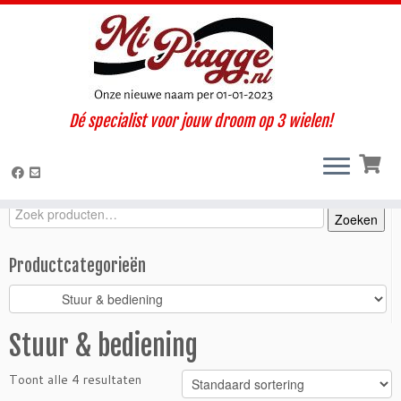
Ga
Dé specialist voor jouw droom op 3 wielen!
naar
Home
»
Onderdelen / accessoires
»
Ape TM
»
TM diesel LCS
inhoud
(2005-2012)
»
Interieur / Cabine
»
Stuur & bediening
Zoeken
Zoeken
Zoeken
naar:
Productcategorieën
Stuur & bediening
Toont alle 4 resultaten