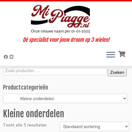
Ga
Dé specialist voor jouw droom op 3 wielen!
naar
Home
»
Onderdelen / accessoires
»
Ape TM
»
TM diesel (1997-
inhoud
2004)
»
Motorisch
»
Kleine onderdelen
Zoeken
Zoeken
Zoeken
naar:
Productcategorieën
Kleine onderdelen
Toont alle 5 resultaten