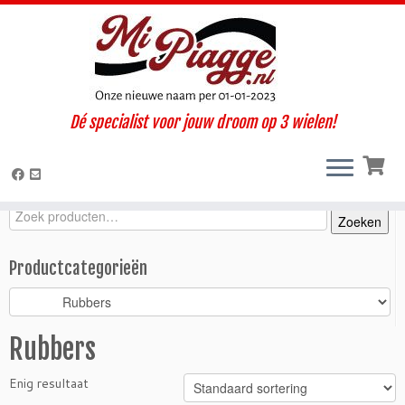
Ga
Dé specialist voor jouw droom op 3 wielen!
naar
Home
»
Onderdelen / accessoires
»
Ape Classic
»
Classic MP 601
inhoud
(2006-2013)
»
Motorisch
»
Rubbers
Zoeken
Zoeken
Zoeken
naar:
Productcategorieën
Rubbers
Enig resultaat