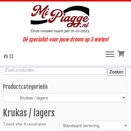
Ga
Dé specialist voor jouw droom op 3 wielen!
naar
Home
»
Onderdelen / accessoires
»
Ape Classic
»
Classic MP 601
inhoud
(2006-2013)
»
Motorisch
»
Krukas / lagers
Zoeken
Zoeken
Zoeken
naar:
Productcategorieën
Krukas / lagers
Toont alle 4 resultaten