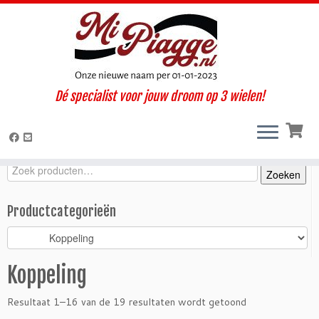
Ga
Dé specialist voor jouw droom op 3 wielen!
naar
Home
»
Onderdelen / accessoires
»
Ape Classic
»
Classic 400 E4
inhoud
(2017-2022)
»
Motorisch
»
Koppeling
Zoeken
Zoeken
Zoeken
naar:
Productcategorieën
Koppeling
Resultaat 1–16 van de 19 resultaten wordt getoond