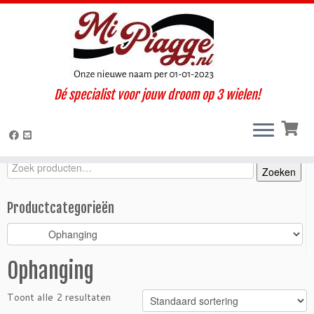
Ga
Dé specialist voor jouw droom op 3 wielen!
naar
Home
»
Onderdelen / accessoires
»
Ape Calessino
»
Calessino 200
inhoud
E4 (2019-2022)
»
Motorisch
»
Ophanging
Zoeken
Zoeken
Zoeken
naar:
Productcategorieën
Ophanging
Toont alle 2 resultaten