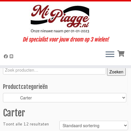
Ga
Dé specialist voor jouw droom op 3 wielen!
naar
Home
»
Onderdelen / accessoires
»
Ape Calessino
»
Calessino 200
inhoud
E4 (2019-2022)
»
Motorisch
»
Carter
Zoeken
Zoeken
Zoeken
naar:
Productcategorieën
Carter
Toont alle 12 resultaten