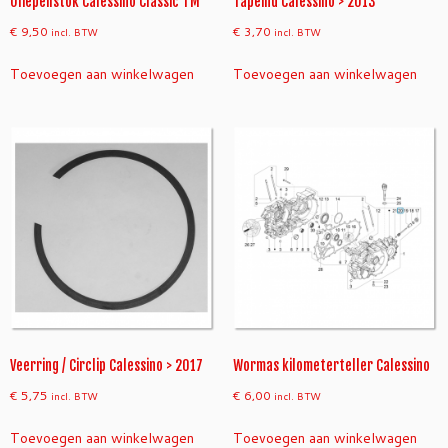
Oliepeilstok Calessino Classic TM
Tapeind Calessino > 2013
€
9,50
€
3,70
incl. BTW
incl. BTW
Toevoegen aan winkelwagen
Toevoegen aan winkelwagen
Veerring / Circlip Calessino > 2017
Wormas kilometerteller Calessino
€
5,75
€
6,00
incl. BTW
incl. BTW
Toevoegen aan winkelwagen
Toevoegen aan winkelwagen