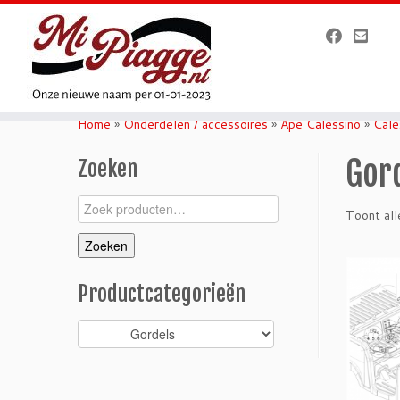
Ga
naar
Home
»
Onderdelen / accessoires
»
Ape Calessino
»
Cale
inhoud
Gor
Zoeken
Zoeken
Toont all
naar:
Zoeken
Productcategorieën