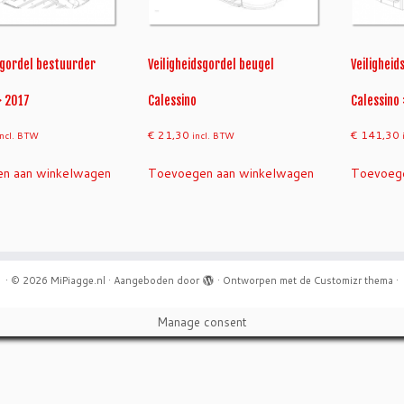
sgordel bestuurder
Veiligheidsgordel beugel
Veiligheid
> 2017
Calessino
Calessino 
€
21,30
€
141,30
incl. BTW
incl. BTW
n aan winkelwagen
Toevoegen aan winkelwagen
Toevoege
·
© 2026
MiPiagge.nl
·
Aangeboden door
·
Ontworpen met de
Customizr thema
·
Manage consent