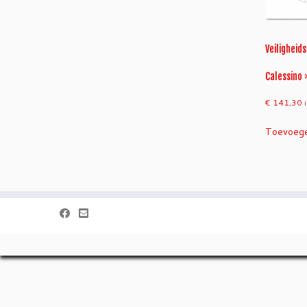
Veiligheid
Calessino 
€
141,30
Toevoege