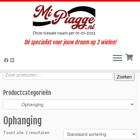
Ga
Dé specialist voor jouw droom op 3 wielen!
naar
Home
»
Onderdelen / accessoires
»
Ape Calessino
»
Calessino 200
inhoud
E4 (2017-2019)
»
Motorisch
»
Ophanging
Zoeken
Zoeken
Zoeken
naar:
Productcategorieën
Ophanging
Toont alle 2 resultaten