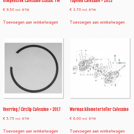
Oliepeilstok Calessino Classic TM
Tapeind Calessino > 2013
€
9,50
€
3,70
incl. BTW
incl. BTW
Toevoegen aan winkelwagen
Toevoegen aan winkelwagen
Veerring / Circlip Calessino > 2017
Wormas kilometerteller Calessino
€
5,75
€
6,00
incl. BTW
incl. BTW
Toevoegen aan winkelwagen
Toevoegen aan winkelwagen