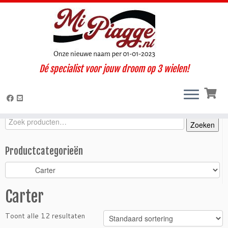
Ga
Dé specialist voor jouw droom op 3 wielen!
naar
Home
»
Onderdelen / accessoires
»
Ape Calessino
»
Calessino 200
inhoud
E4 (2017-2019)
»
Motorisch
»
Carter
Zoeken
Zoeken
Zoeken
naar:
Productcategorieën
Carter
Toont alle 12 resultaten