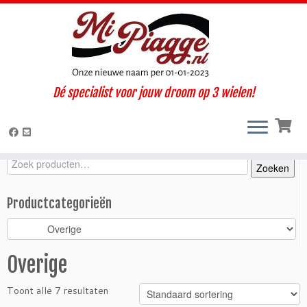
Ga
Dé specialist voor jouw droom op 3 wielen!
naar
Home
»
Onderdelen / accessoires
»
Ape Calessino
»
Calessino 200
inhoud
E4 (2017-2019)
»
Interieur / Cabine
»
Overige
Zoeken
Zoeken
Zoeken
naar:
Productcategorieën
Overige
Toont alle 7 resultaten