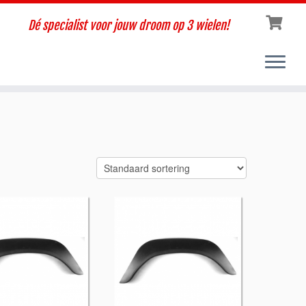
Dé specialist voor jouw droom op 3 wielen!