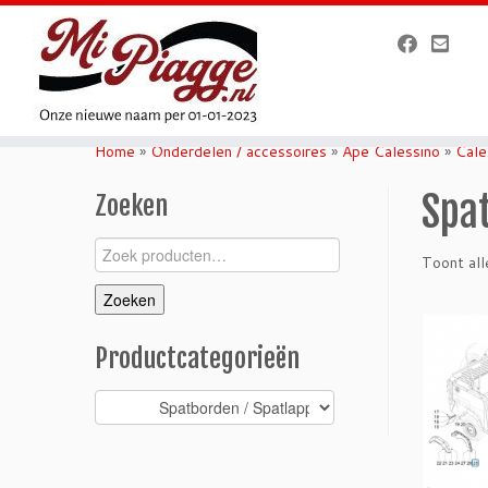
Ga
naar
Home
»
Onderdelen / accessoires
»
Ape Calessino
»
Cale
inhoud
Spa
Zoeken
Zoeken
Toont all
naar:
Zoeken
Productcategorieën