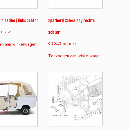
alessino / links achter
Spatbord Calessino / rechts
ncl. BTW
achter
€
20,15
n aan winkelwagen
incl. BTW
Toevoegen aan winkelwagen