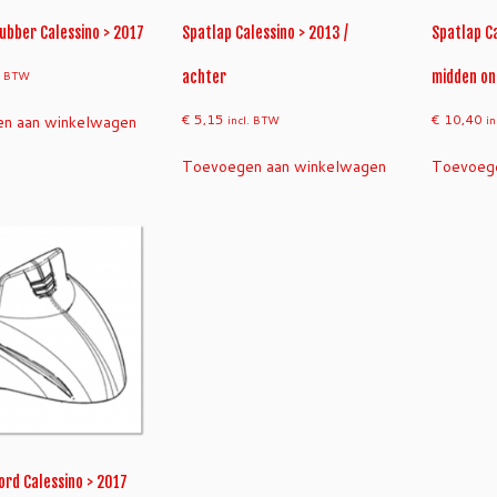
ubber Calessino > 2017
Spatlap Calessino > 2013 /
Spatlap Ca
l. BTW
achter
midden on
€
5,15
€
10,40
n aan winkelwagen
incl. BTW
i
Toevoegen aan winkelwagen
Toevoege
rd Calessino > 2017