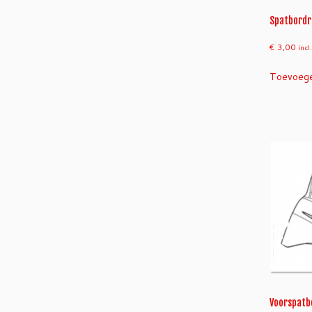
Spatbordr
€
3,00
inc
Toevoege
Voorspatbo