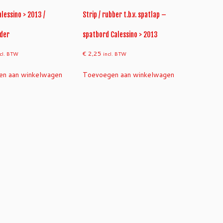
lessino > 2013 /
Strip / rubber t.b.v. spatlap –
der
spatbord Calessino > 2013
€
2,25
ncl. BTW
incl. BTW
n aan winkelwagen
Toevoegen aan winkelwagen