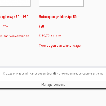
angbus Ape 50 – P50
Motorophangrubber Ape 50 –
cl. BTW
P50
€
10,75
n aan winkelwagen
incl. BTW
Toevoegen aan winkelwagen
·
© 2026
MiPiagge.nl
·
Aangeboden door
·
Ontworpen met de
Customizr thema
·
Manage consent