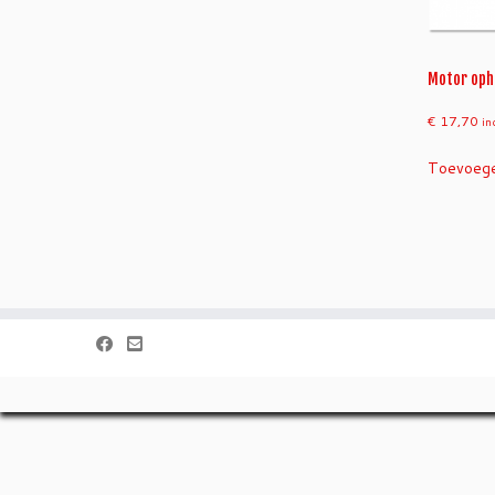
Motor oph
€
17,70
in
Toevoege