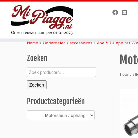
Ga
naar
Home
»
Onderdelen / accessoires
»
Ape 50
»
Ape 50 We
inhoud
Mot
Zoeken
Zoeken
Toont all
naar:
Zoeken
Productcategorieën