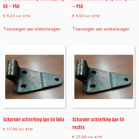
50 – P50
– P50
€
9,20
€
9,00
incl. BTW
incl. BTW
Toevoegen aan winkelwagen
Toevoegen aan winkelwagen
Scharnier achterklep Ape 50 links
Scharnier achterklep Ape 50
rechts
€
17,00
incl. BTW
€
17,00
incl. BTW