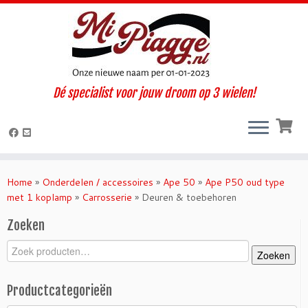
X
Wij zijn momenteel op vakantie t/m 30 augustus. Hierdoor zijn wij
telefonisch niet bereikbaar, maar e-mails worden wel beperkt
gelezen. Maandag 31 augustus staan wij weer voor u klaar!
Dé specialist voor jouw droom op 3 wielen!
Ga
naar
inhoud
Home
»
Onderdelen / accessoires
»
Ape 50
»
Ape P50 oud type
met 1 koplamp
»
Carrosserie
»
Deuren & toebehoren
Zoeken
Zoeken
Zoeken
naar:
Productcategorieën