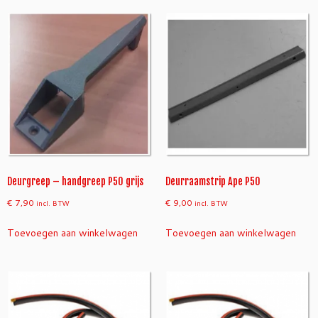
Deurgreep – handgreep P50 grijs
Deurraamstrip Ape P50
€
7,90
€
9,00
incl. BTW
incl. BTW
Toevoegen aan winkelwagen
Toevoegen aan winkelwagen