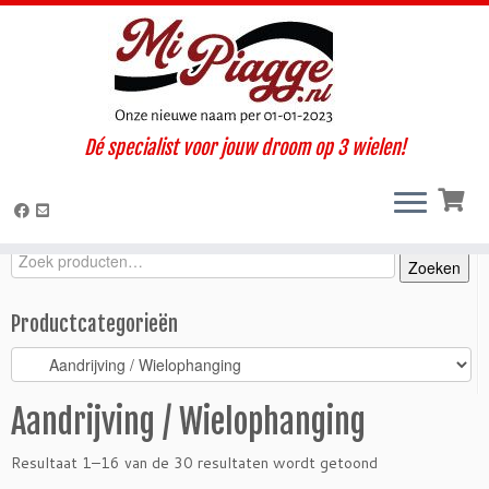
Ga
Dé specialist voor jouw droom op 3 wielen!
naar
Home
»
Onderdelen / accessoires
»
Ape P2 - P3
»
Aandrijving /
inhoud
Wielophanging
Zoeken
Zoeken
Zoeken
naar:
Productcategorieën
Aandrijving / Wielophanging
Resultaat 1–16 van de 30 resultaten wordt getoond