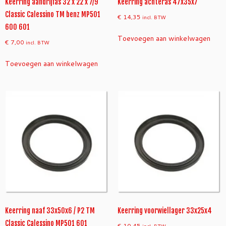
Keerring aandrijfas 32 x 22 x 7/9
Keerring achteras 47x35x7
Classic Calessino TM benz MP501
€
14,35
incl. BTW
600 601
Toevoegen aan winkelwagen
€
7,00
incl. BTW
Toevoegen aan winkelwagen
Keerring naaf 33x50x6 / P2 TM
Keerring voorwiellager 33x25x4
Classic Calessino MP501 601
€
10,45