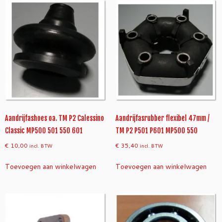
Aandrijfashoes oa. TM P2 Calessino
Aandrijfasrubber flexibel 47mm /
Classic MP500 501 550 601
TM P2 P501 P601 MP500 550
€
10,00
€
35,40
incl. BTW
incl. BTW
Toevoegen aan winkelwagen
Toevoegen aan winkelwagen