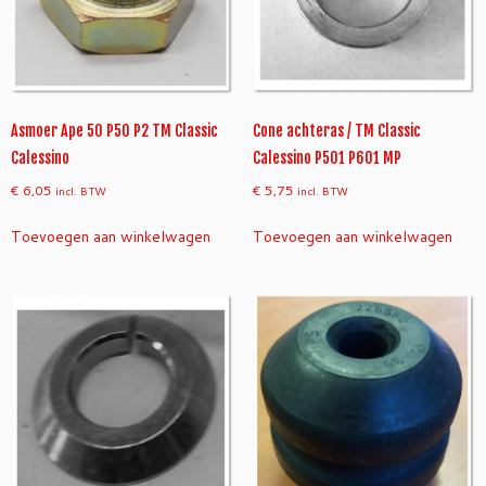
Asmoer Ape 50 P50 P2 TM Classic
Cone achteras / TM Classic
Calessino
Calessino P501 P601 MP
€
6,05
€
5,75
incl. BTW
incl. BTW
Toevoegen aan winkelwagen
Toevoegen aan winkelwagen