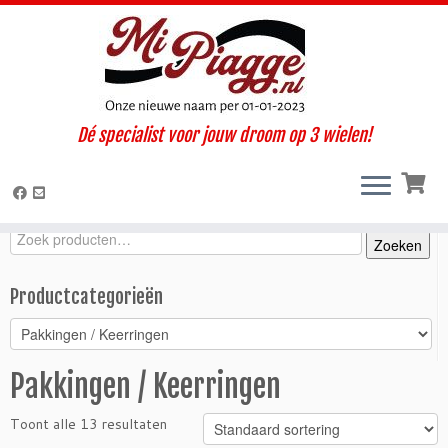
Ga
Dé specialist voor jouw droom op 3 wielen!
naar
Home
»
Onderdelen / accessoires
»
Ape 50
»
Ape 50 (2018-
inhoud
2022)
»
Motorisch
»
Pakkingen / Keerringen
Zoeken
Zoeken
Zoeken
naar:
Productcategorieën
Pakkingen / Keerringen
Toont alle 13 resultaten