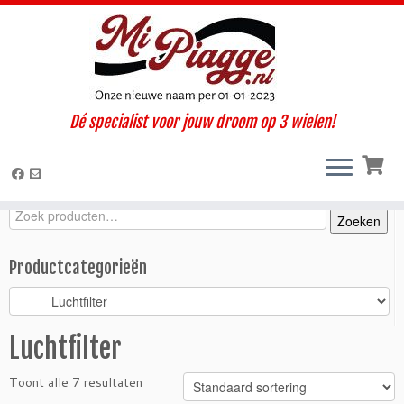
Ga
Dé specialist voor jouw droom op 3 wielen!
naar
Home
»
Onderdelen / accessoires
»
Ape P2 - P3
»
Motorisch
»
inhoud
Luchtfilter
Zoeken
Zoeken
Zoeken
naar:
Productcategorieën
Luchtfilter
Toont alle 7 resultaten